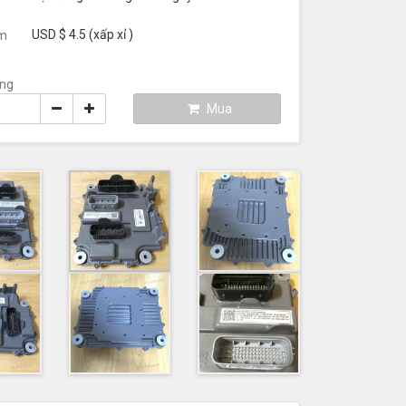
USD $ 4.5
(xấp xỉ
)
m
ng
Mua