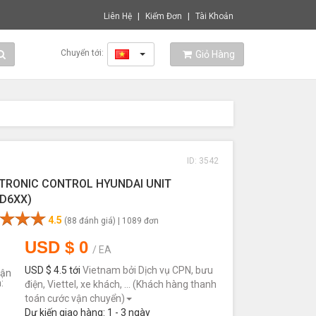
Liên Hệ
Kiểm Đơn
Tài Khoản
Chuyển tới:
Vietnam
Giỏ Hàng
ID: 3542
TRONIC CONTROL HYUNDAI UNIT
/D6XX)
4.5
(88 đánh giá) |
1089 đơn
USD $
0
/
EA
USD $ 4.5
tới
Vietnam
bởi
Dịch vụ CPN, bưu
Vận
:
điện, Viettel, xe khách, ... (Khách hàng thanh
toán cước vận chuyển)
Dự kiến giao hàng:
1 - 3
ngày