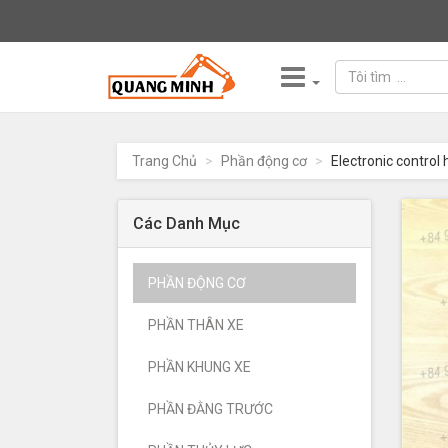
DEVELON-
DOOSAN
-
Trang Chủ
Phần động cơ
Electronic control
Trở
về
trang
Các Danh Mục
chủ
PHẦN ĐỘNG CƠ
PHẦN THÂN XE
PHẦN KHUNG XE
PHẦN ĐẰNG TRƯỚC