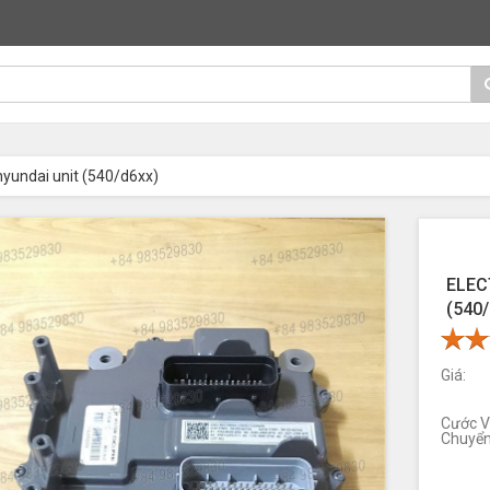
 hyundai unit (540/d6xx)
ELEC
(540
Giá:
Cước 
Chuyển