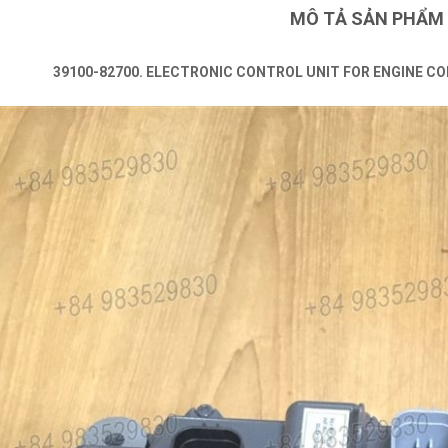
MÔ TẢ SẢN PHẨM
39100-82700. ELECTRONIC CONTROL UNIT FOR ENGINE CO