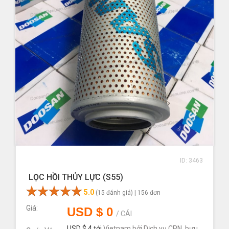
ID: 3463
LỌC HỒI THỦY LỰC (S55)
5.0
(15 đánh giá) |
156 đơn
Giá:
USD $
0
/
CÁI
USD $ 4
tới
Vietnam
bởi
Dịch vụ CPN, bưu