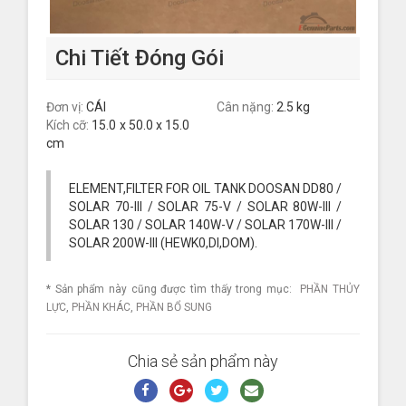
Chi Tiết Đóng Gói
Đơn vị:
CÁI
Cân nặng:
2.5 kg
Kích cỡ:
15.0 x 50.0 x 15.0
cm
ELEMENT,FILTER FOR OIL TANK DOOSAN DD80 /
SOLAR 70-III / SOLAR 75-V / SOLAR 80W-III /
SOLAR 130 / SOLAR 140W-V / SOLAR 170W-III /
SOLAR 200W-III (HEWK0,DI,DOM).
* Sản phẩm này cũng được tìm thấy trong mục:
PHẦN THỦY
LỰC
,
PHẦN KHÁC
,
PHẦN BỔ SUNG
Chia sẻ sản phẩm này